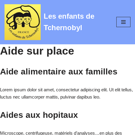
Les enfants de
Aller
au
Tchernobyl
contenu
Aide sur place
Aide alimentaire aux familles
Lorem ipsum dolor sit amet, consectetur adipiscing elit. Ut elit tellus,
luctus nec ullamcorper mattis, pulvinar dapibus leo.
Aides aux hopitaux
Microscope, centrifugeuse, matériels d’analyses…en plus des