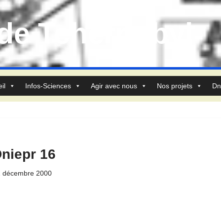
 de Tchernobyl
il
Infos-Sciences
Agir avec nous
Nos projets
Dn
niepr 16
 décembre 2000