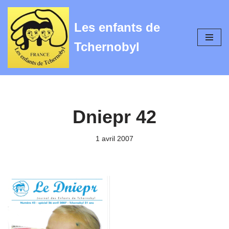
Les enfants de
Aller
au
Tchernobyl
contenu
Dniepr 42
1 avril 2007