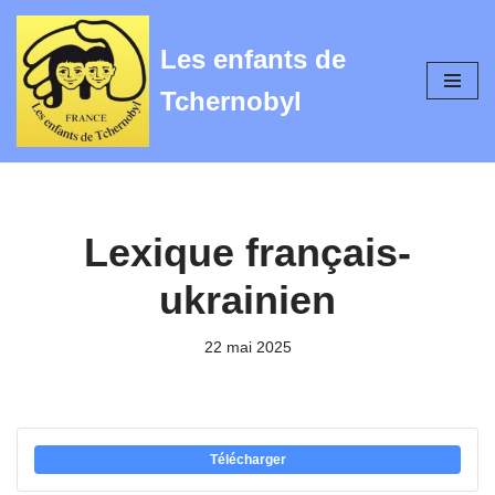
Les enfants de
Aller
au
Tchernobyl
contenu
Lexique français-
ukrainien
22 mai 2025
Télécharger