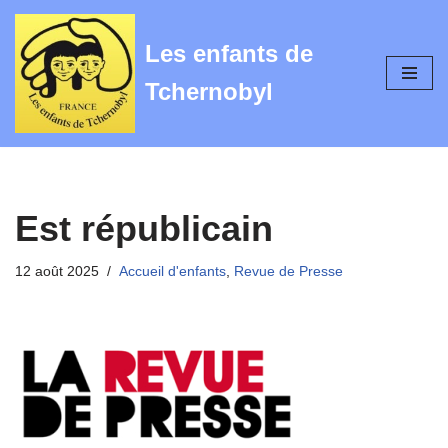
Les enfants de
Aller
au
Tchernobyl
contenu
Est républicain
12 août 2025
Accueil d'enfants
,
Revue de Presse