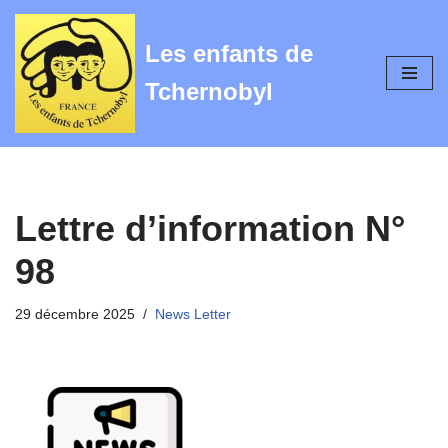
Les enfants de
Aller
au
Tchernobyl
contenu
Lettre d’information N°
98
29 décembre 2025
News Letter