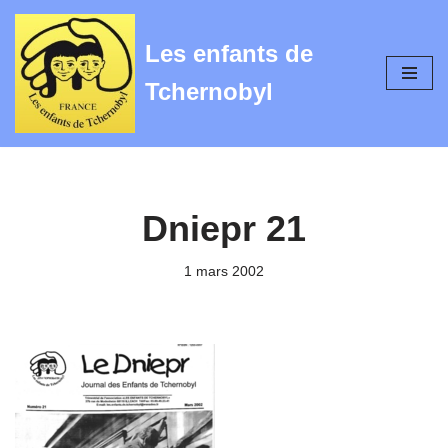
Les enfants de
Aller
au
Tchernobyl
contenu
Dniepr 21
1 mars 2002