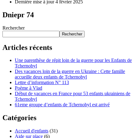
Dernière mise à jour
4 février 2025
Dniepr 74
Rechercher
Rechercher
Articles récents
Une parenthèse de répit loin de la guerre pour les Enfants de
Tchernobyl
Des vacances loin de la guerre en Ukraine : Cette famille
accueille deux enfants de Tchernobyl
Lettre d’information N° 113
Poème à Vlad
Début de vacances en France pour 53 enfants ukrainiens de
Tchernobyl
61eme groupe d’enfants de Tchernobyl est arrivé
Catégories
Accueil d'enfants
(31)
Aide sur place
(6)