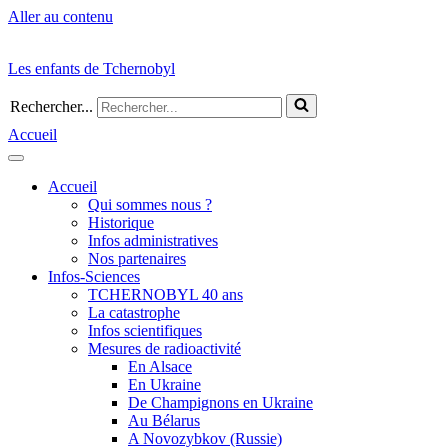
Aller au contenu
Les enfants de Tchernobyl
Rechercher...
Accueil
Accueil
Qui sommes nous ?
Historique
Infos administratives
Nos partenaires
Infos-Sciences
TCHERNOBYL 40 ans
La catastrophe
Infos scientifiques
Mesures de radioactivité
En Alsace
En Ukraine
De Champignons en Ukraine
Au Bélarus
A Novozybkov (Russie)