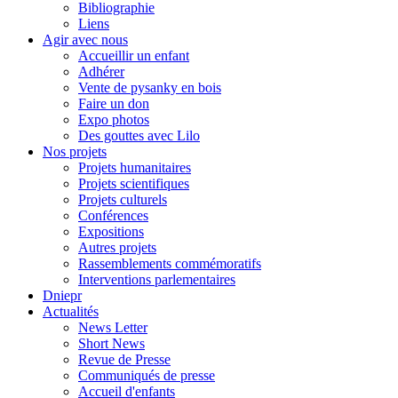
Bibliographie
Liens
Agir avec nous
Accueillir un enfant
Adhérer
Vente de pysanky en bois
Faire un don
Expo photos
Des gouttes avec Lilo
Nos projets
Projets humanitaires
Projets scientifiques
Projets culturels
Conférences
Expositions
Autres projets
Rassemblements commémoratifs
Interventions parlementaires
Dniepr
Actualités
News Letter
Short News
Revue de Presse
Communiqués de presse
Accueil d'enfants